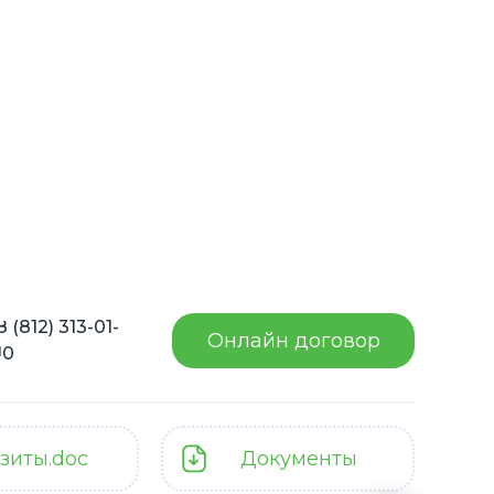
era.ru
8 (812) 313-01-
Онлайн договор
10
зиты.doc
Документы