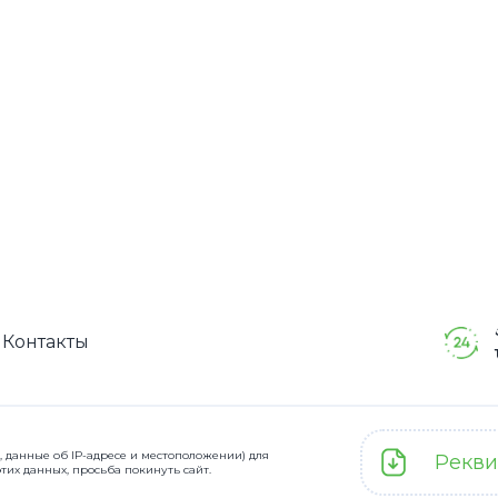
info@skladosf
Контакты
e, данные об IP-адресе и местоположении) для
Рекви
их данных, просьба покинуть сайт.