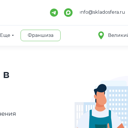
info@skladosfera.ru
Еще
Франшиза
Велики
 в
нения