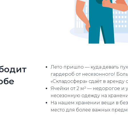
бодит
Лето пришло — куда девать пу
гардероб от несезонного! Боль
обе
«Складосфера» сдаёт в аренду 
Ячейки от 2 м² — недорогое и 
несезонную одежду на хранени
На нашем хранении вещи в безо
место для более важных предм