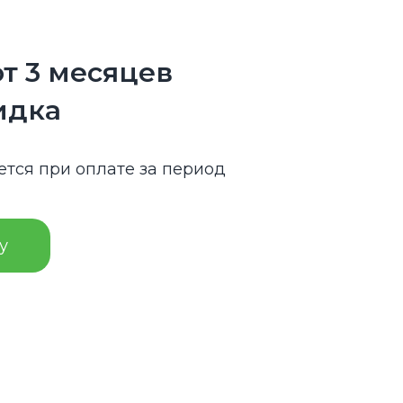
от 3 месяцев
идка
ется при оплате за период
у