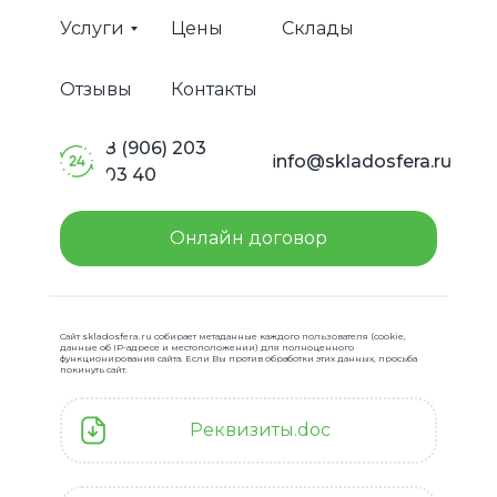
Услуги
Цены
Склады
Отзывы
Контакты
8 (906) 203
info@skladosfera.ru
03 40
Онлайн договор
Сайт skladosfera.ru собирает метаданные каждого пользователя (cookie,
данные об IP-адресе и местоположении) для полноценного
функционирования сайта. Если Вы против обработки этих данных, просьба
покинуть сайт.
Реквизиты.doc