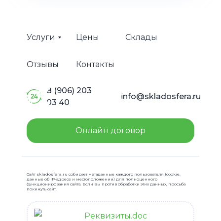
Услуги
Цены
Склады
Отзывы
Контакты
8 (906) 203
info@skladosfera.ru
03 40
Онлайн договор
Сайт skladosfera.ru собирает метаданные каждого пользователя (cookie,
данные об IP-адресе и местоположении) для полноценного
функционирования сайта. Если Вы против обработки этих данных, просьба
покинуть сайт.
Реквизиты.doc